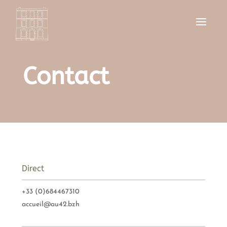
Contact
Direct
+33 (0)684467310
accueil@au42.bzh